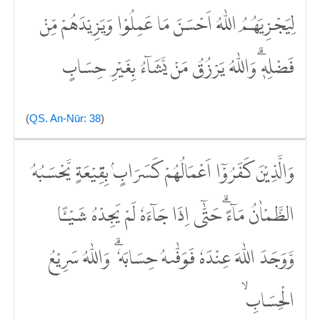
لِيَجْزِيَهُمُ اللّٰهُ اَحْسَنَ مَا عَمِلُوْا وَيَزِيْدَهُمْ مِّنْ
فَضْلِهٖۗ وَاللّٰهُ يَرْزُقُ مَنْ يَّشَاۤءُ بِغَيْرِ حِسَابٍ
(
QS. An-Nūr: 38
)
وَالَّذِيْنَ كَفَرُوْٓا اَعْمَالُهُمْ كَسَرَابٍۢ بِقِيْعَةٍ يَّحْسَبُهُ
الظَّمْاٰنُ مَاۤءًۗ حَتّٰٓى اِذَا جَاۤءَهٗ لَمْ يَجِدْهُ شَيْـًٔا
وَّوَجَدَ اللّٰهَ عِنْدَهٗ فَوَفّٰىهُ حِسَابَهٗ ۗ وَاللّٰهُ سَرِيْعُ
الْحِسَابِ ۙ