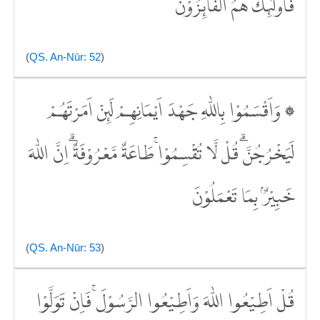
فَاُولٰۤىِٕكَ هُمُ الْفَاۤىِٕزُوْنَ
(
QS. An-Nūr: 52
)
۞ وَاَقْسَمُوْا بِاللّٰهِ جَهْدَ اَيْمَانِهِمْ لَىِٕنْ اَمَرْتَهُمْ
لَيَخْرُجُنَّۗ قُلْ لَّا تُقْسِمُوْاۚ طَاعَةٌ مَّعْرُوْفَةٌ ۗاِنَّ اللّٰهَ
خَبِيْرٌۢ بِمَا تَعْمَلُوْنَ
(
QS. An-Nūr: 53
)
قُلْ اَطِيْعُوا اللّٰهَ وَاَطِيْعُوا الرَّسُوْلَۚ فَاِنْ تَوَلَّوْا