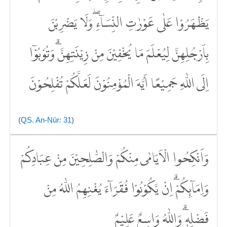
يَظْهَرُوْا عَلٰى عَوْرٰتِ النِّسَاۤءِ ۖوَلَا يَضْرِبْنَ
بِاَرْجُلِهِنَّ لِيُعْلَمَ مَا يُخْفِيْنَ مِنْ زِيْنَتِهِنَّۗ وَتُوْبُوْٓا
اِلَى اللّٰهِ جَمِيْعًا اَيُّهَ الْمُؤْمِنُوْنَ لَعَلَّكُمْ تُفْلِحُوْنَ
(
QS. An-Nūr: 31
)
وَاَنْكِحُوا الْاَيَامٰى مِنْكُمْ وَالصّٰلِحِيْنَ مِنْ عِبَادِكُمْ
وَاِمَاۤىِٕكُمْۗ اِنْ يَّكُوْنُوْا فُقَرَاۤءَ يُغْنِهِمُ اللّٰهُ مِنْ
فَضْلِهٖۗ وَاللّٰهُ وَاسِعٌ عَلِيْمٌ