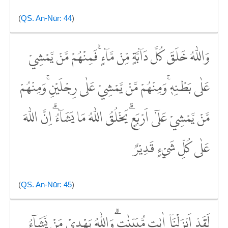
(
QS. An-Nūr: 44
)
وَاللّٰهُ خَلَقَ كُلَّ دَاۤبَّةٍ مِّنْ مَّاۤءٍۚ فَمِنْهُمْ مَّنْ يَّمْشِيْ
عَلٰى بَطْنِهٖۚ وَمِنْهُمْ مَّنْ يَّمْشِيْ عَلٰى رِجْلَيْنِۚ وَمِنْهُمْ
مَّنْ يَّمْشِيْ عَلٰٓى اَرْبَعٍۗ يَخْلُقُ اللّٰهُ مَا يَشَاۤءُۗ اِنَّ اللّٰهَ
عَلٰى كُلِّ شَيْءٍ قَدِيْرٌ
(
QS. An-Nūr: 45
)
لَقَدْ اَنْزَلْنَآ اٰيٰتٍ مُّبَيِّنٰتٍۗ وَاللّٰهُ يَهْدِيْ مَنْ يَّشَاۤءُ