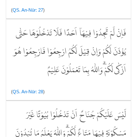
(
QS. An-Nūr: 27
)
فَاِنْ لَّمْ تَجِدُوْا فِيْهَآ اَحَدًا فَلَا تَدْخُلُوْهَا حَتّٰى
يُؤْذَنَ لَكُمْ وَاِنْ قِيْلَ لَكُمُ ارْجِعُوْا فَارْجِعُوْا هُوَ
اَزْكٰى لَكُمْ ۗوَاللّٰهُ بِمَا تَعْمَلُوْنَ عَلِيْمٌ
(
QS. An-Nūr: 28
)
لَيْسَ عَلَيْكُمْ جُنَاحٌ اَنْ تَدْخُلُوْا بُيُوْتًا غَيْرَ
مَسْكُوْنَةٍ فِيْهَا مَتَاعٌ لَّكُمْۗ وَاللّٰهُ يَعْلَمُ مَا تُبْدُوْنَ