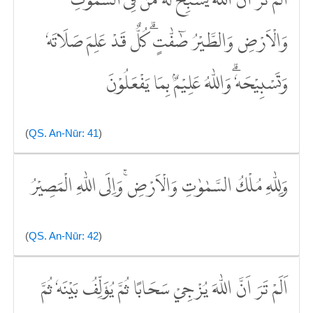
اَلَمْ تَرَ اَنَّ اللّٰهَ يُسَبِّحُ لَهٗ مَنْ فِى السَّمٰوٰتِ
وَالْاَرْضِ وَالطَّيْرُ صٰۤفّٰتٍۗ كُلٌّ قَدْ عَلِمَ صَلَاتَهٗ
وَتَسْبِيْحَهٗۗ وَاللّٰهُ عَلِيْمٌۢ بِمَا يَفْعَلُوْنَ
(
QS. An-Nūr: 41
)
وَلِلّٰهِ مُلْكُ السَّمٰوٰتِ وَالْاَرْضِۚ وَاِلَى اللّٰهِ الْمَصِيْرُ
(
QS. An-Nūr: 42
)
اَلَمْ تَرَ اَنَّ اللّٰهَ يُزْجِيْ سَحَابًا ثُمَّ يُؤَلِّفُ بَيْنَهٗ ثُمَّ