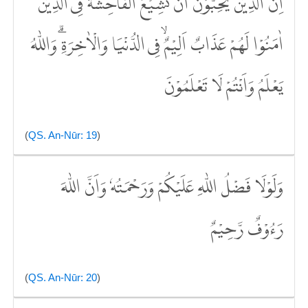
اِنَّ الَّذِيْنَ يُحِبُّوْنَ اَنْ تَشِيْعَ الْفَاحِشَةُ فِى الَّذِيْنَ
اٰمَنُوْا لَهُمْ عَذَابٌ اَلِيْمٌۙ فِى الدُّنْيَا وَالْاٰخِرَةِۗ وَاللّٰهُ
يَعْلَمُ وَاَنْتُمْ لَا تَعْلَمُوْنَ
(
QS. An-Nūr: 19
)
وَلَوْلَا فَضْلُ اللّٰهِ عَلَيْكُمْ وَرَحْمَتُهٗ وَاَنَّ اللّٰهَ
رَءُوْفٌ رَّحِيْمٌ
(
QS. An-Nūr: 20
)