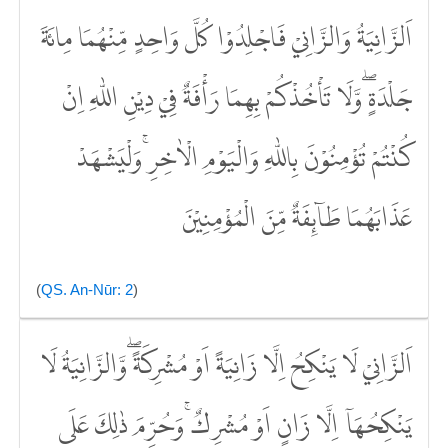
اَلزَّانِيَةُ وَالزَّانِيْ فَاجْلِدُوْا كُلَّ وَاحِدٍ مِّنْهُمَا مِائَةَ
جَلْدَةٍ ۖوَّلَا تَأْخُذْكُمْ بِهِمَا رَأْفَةٌ فِيْ دِيْنِ اللّٰهِ اِنْ
كُنْتُمْ تُؤْمِنُوْنَ بِاللّٰهِ وَالْيَوْمِ الْاٰخِرِۚ وَلْيَشْهَدْ
عَذَابَهُمَا طَاۤىِٕفَةٌ مِّنَ الْمُؤْمِنِيْنَ
(
QS. An-Nūr: 2
)
اَلزَّانِيْ لَا يَنْكِحُ اِلَّا زَانِيَةً اَوْ مُشْرِكَةً ۖوَّالزَّانِيَةُ لَا
يَنْكِحُهَآ اِلَّا زَانٍ اَوْ مُشْرِكٌۚ وَحُرِّمَ ذٰلِكَ عَلَى