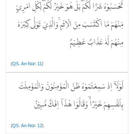
تَحْسَبُوْهُ شَرًّا لَّكُمْۗ بَلْ هُوَ خَيْرٌ لَّكُمْۗ لِكُلِّ امْرِئٍ
مِّنْهُمْ مَّا اكْتَسَبَ مِنَ الْاِثْمِۚ وَالَّذِيْ تَوَلّٰى كِبْرَهٗ
مِنْهُمْ لَهٗ عَذَابٌ عَظِيْمٌ
(
QS. An-Nūr: 11
)
لَوْلَآ اِذْ سَمِعْتُمُوْهُ ظَنَّ الْمُؤْمِنُوْنَ وَالْمُؤْمِنٰتُ
بِاَنْفُسِهِمْ خَيْرًاۙ وَّقَالُوْا هٰذَآ اِفْكٌ مُّبِيْنٌ
(
QS. An-Nūr: 12
)