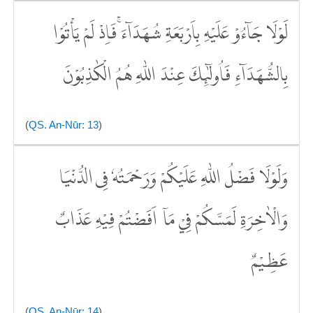
لَوْلَا جَاۤءُوْ عَلَيْهِ بِاَرْبَعَةِ شُهَدَاۤءَۚ فَاِذْ لَمْ يَأْتُوْا
بِالشُّهَدَاۤءِ فَاُولٰۤىِٕكَ عِنْدَ اللّٰهِ هُمُ الْكٰذِبُوْنَ
(
QS. An-Nūr: 13
)
وَلَوْلَا فَضْلُ اللّٰهِ عَلَيْكُمْ وَرَحْمَتُهٗ فِى الدُّنْيَا
وَالْاٰخِرَةِ لَمَسَّكُمْ فِيْ مَآ اَفَضْتُمْ فِيْهِ عَذَابٌ
عَظِيْمٌ
(
QS. An-Nūr: 14
)