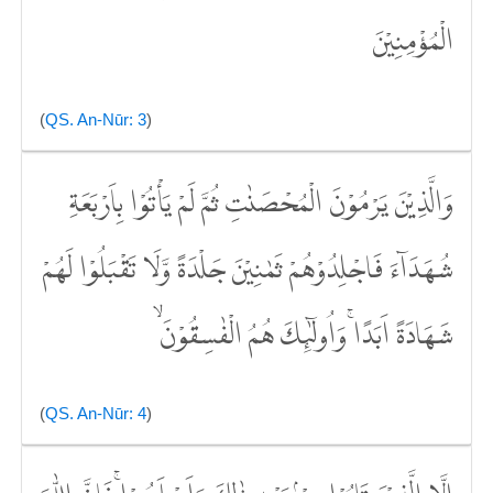
الْمُؤْمِنِيْنَ
(
QS. An-Nūr: 3
)
وَالَّذِيْنَ يَرْمُوْنَ الْمُحْصَنٰتِ ثُمَّ لَمْ يَأْتُوْا بِاَرْبَعَةِ
شُهَدَاۤءَ فَاجْلِدُوْهُمْ ثَمٰنِيْنَ جَلْدَةً وَّلَا تَقْبَلُوْا لَهُمْ
شَهَادَةً اَبَدًاۚ وَاُولٰۤىِٕكَ هُمُ الْفٰسِقُوْنَ ۙ
(
QS. An-Nūr: 4
)