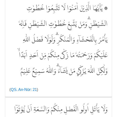
۞ يٰٓاَيُّهَا الَّذِيْنَ اٰمَنُوْا لَا تَتَّبِعُوْا خُطُوٰتِ
الشَّيْطٰنِۗ وَمَنْ يَّتَّبِعْ خُطُوٰتِ الشَّيْطٰنِ فَاِنَّهٗ
يَأْمُرُ بِالْفَحْشَاۤءِ وَالْمُنْكَرِۗ وَلَوْلَا فَضْلُ اللّٰهِ
عَلَيْكُمْ وَرَحْمَتُهٗ مَا زَكٰى مِنْكُمْ مِّنْ اَحَدٍ اَبَدًاۙ
وَّلٰكِنَّ اللّٰهَ يُزَكِّيْ مَنْ يَّشَاۤءُۗ وَاللّٰهُ سَمِيْعٌ عَلِيْمٌ
(
QS. An-Nūr: 21
)
وَلَا يَأْتَلِ اُولُو الْفَضْلِ مِنْكُمْ وَالسَّعَةِ اَنْ يُّؤْتُوْٓا