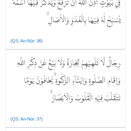
فِيْ بُيُوْتٍ اَذِنَ اللّٰهُ اَنْ تُرْفَعَ وَيُذْكَرَ فِيْهَا اسْمُهٗۙ
يُسَبِّحُ لَهٗ فِيْهَا بِالْغُدُوِّ وَالْاٰصَالِ ۙ
(
QS. An-Nūr: 36
)
رِجَالٌ لَّا تُلْهِيْهِمْ تِجَارَةٌ وَّلَا بَيْعٌ عَنْ ذِكْرِ اللّٰهِ
وَاِقَامِ الصَّلٰوةِ وَاِيْتَاۤءِ الزَّكٰوةِ ۙيَخَافُوْنَ يَوْمًا
تَتَقَلَّبُ فِيْهِ الْقُلُوْبُ وَالْاَبْصَارُ ۙ
(
QS. An-Nūr: 37
)