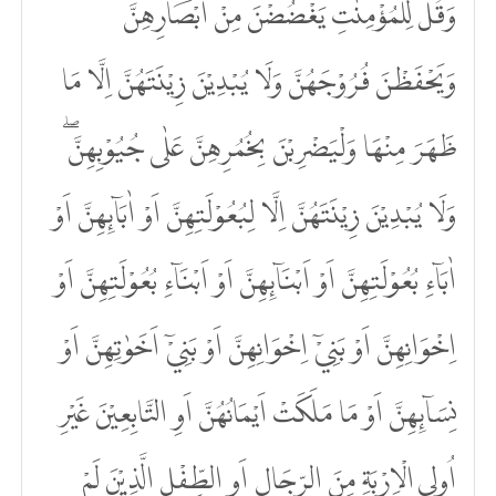
وَقُلْ لِّلْمُؤْمِنٰتِ يَغْضُضْنَ مِنْ اَبْصَارِهِنَّ
وَيَحْفَظْنَ فُرُوْجَهُنَّ وَلَا يُبْدِيْنَ زِيْنَتَهُنَّ اِلَّا مَا
ظَهَرَ مِنْهَا وَلْيَضْرِبْنَ بِخُمُرِهِنَّ عَلٰى جُيُوْبِهِنَّۖ
وَلَا يُبْدِيْنَ زِيْنَتَهُنَّ اِلَّا لِبُعُوْلَتِهِنَّ اَوْ اٰبَاۤىِٕهِنَّ اَوْ
اٰبَاۤءِ بُعُوْلَتِهِنَّ اَوْ اَبْنَاۤىِٕهِنَّ اَوْ اَبْنَاۤءِ بُعُوْلَتِهِنَّ اَوْ
اِخْوَانِهِنَّ اَوْ بَنِيْٓ اِخْوَانِهِنَّ اَوْ بَنِيْٓ اَخَوٰتِهِنَّ اَوْ
نِسَاۤىِٕهِنَّ اَوْ مَا مَلَكَتْ اَيْمَانُهُنَّ اَوِ التَّابِعِيْنَ غَيْرِ
اُولِى الْاِرْبَةِ مِنَ الرِّجَالِ اَوِ الطِّفْلِ الَّذِيْنَ لَمْ