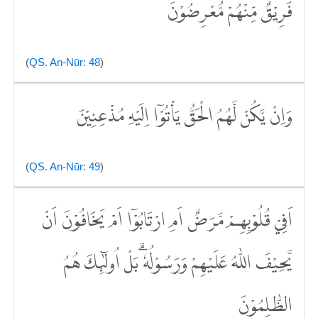
فَرِيْقٌ مِّنْهُمْ مُّعْرِضُوْنَ
(
QS. An-Nūr: 48
)
وَاِنْ يَّكُنْ لَّهُمُ الْحَقُّ يَأْتُوْٓا اِلَيْهِ مُذْعِنِيْنَ
(
QS. An-Nūr: 49
)
اَفِيْ قُلُوْبِهِمْ مَّرَضٌ اَمِ ارْتَابُوْٓا اَمْ يَخَافُوْنَ اَنْ
يَّحِيْفَ اللّٰهُ عَلَيْهِمْ وَرَسُوْلُهٗ ۗبَلْ اُولٰۤىِٕكَ هُمُ
الظّٰلِمُوْنَ