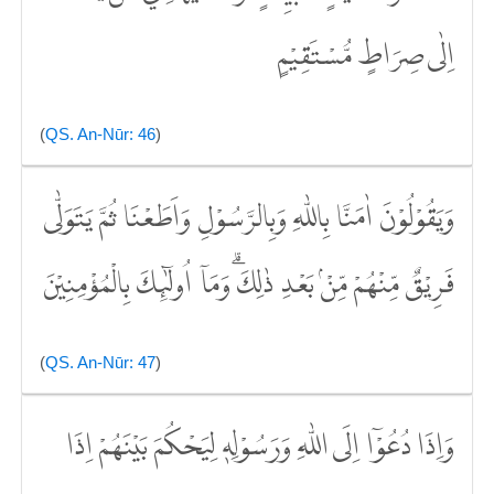
اِلٰى صِرَاطٍ مُّسْتَقِيْمٍ
(
QS. An-Nūr: 46
)
وَيَقُوْلُوْنَ اٰمَنَّا بِاللّٰهِ وَبِالرَّسُوْلِ وَاَطَعْنَا ثُمَّ يَتَوَلّٰى
فَرِيْقٌ مِّنْهُمْ مِّنْۢ بَعْدِ ذٰلِكَۗ وَمَآ اُولٰۤىِٕكَ بِالْمُؤْمِنِيْنَ
(
QS. An-Nūr: 47
)
وَاِذَا دُعُوْٓا اِلَى اللّٰهِ وَرَسُوْلِهٖ لِيَحْكُمَ بَيْنَهُمْ اِذَا