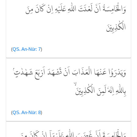
وَالْخَامِسَةُ اَنَّ لَعْنَتَ اللّٰهِ عَلَيْهِ اِنْ كَانَ مِنَ
الْكٰذِبِيْنَ
(
QS. An-Nūr: 7
)
وَيَدْرَؤُا عَنْهَا الْعَذَابَ اَنْ تَشْهَدَ اَرْبَعَ شَهٰدٰتٍۢ
بِاللّٰهِ اِنَّهٗ لَمِنَ الْكٰذِبِيْنَ ۙ
(
QS. An-Nūr: 8
)
وَالْخَامِسَةَ اَنَّ غَضَبَ اللّٰهِ عَلَيْهَآ اِنْ كَانَ مِنَ