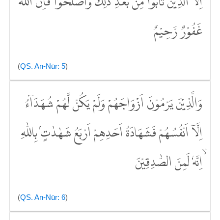
اِلَّا الَّذِيْنَ تَابُوْا مِنْۢ بَعْدِ ذٰلِكَ وَاَصْلَحُوْاۚ فَاِنَّ اللّٰهَ
غَفُوْرٌ رَّحِيْمٌ
(
QS. An-Nūr: 5
)
وَالَّذِيْنَ يَرْمُوْنَ اَزْوَاجَهُمْ وَلَمْ يَكُنْ لَّهُمْ شُهَدَاۤءُ
اِلَّآ اَنْفُسُهُمْ فَشَهَادَةُ اَحَدِهِمْ اَرْبَعُ شَهٰدٰتٍۢ بِاللّٰهِ
ۙاِنَّهٗ لَمِنَ الصّٰدِقِيْنَ
(
QS. An-Nūr: 6
)