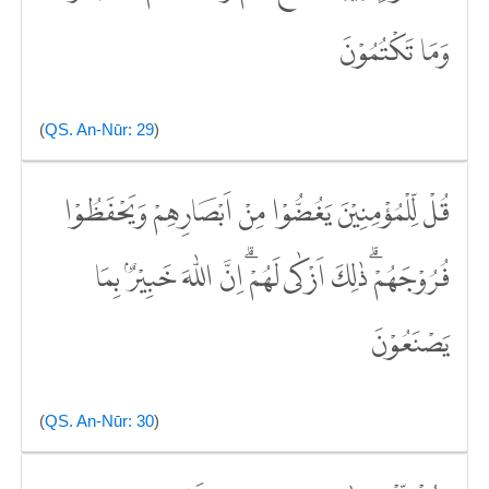
وَمَا تَكْتُمُوْنَ
(
QS. An-Nūr: 29
)
قُلْ لِّلْمُؤْمِنِيْنَ يَغُضُّوْا مِنْ اَبْصَارِهِمْ وَيَحْفَظُوْا
فُرُوْجَهُمْۗ ذٰلِكَ اَزْكٰى لَهُمْۗ اِنَّ اللّٰهَ خَبِيْرٌۢ بِمَا
يَصْنَعُوْنَ
(
QS. An-Nūr: 30
)