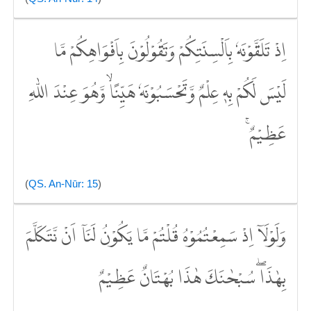
اِذْ تَلَقَّوْنَهٗ بِاَلْسِنَتِكُمْ وَتَقُوْلُوْنَ بِاَفْوَاهِكُمْ مَّا
لَيْسَ لَكُمْ بِهٖ عِلْمٌ وَّتَحْسَبُوْنَهٗ هَيِّنًاۙ وَّهُوَ عِنْدَ اللّٰهِ
عَظِيْمٌ ۚ
(
QS. An-Nūr: 15
)
وَلَوْلَآ اِذْ سَمِعْتُمُوْهُ قُلْتُمْ مَّا يَكُوْنُ لَنَآ اَنْ نَّتَكَلَّمَ
بِهٰذَاۖ سُبْحٰنَكَ هٰذَا بُهْتَانٌ عَظِيْمٌ