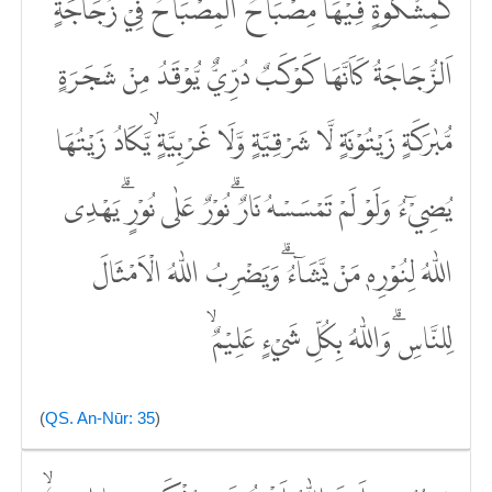
كَمِشْكٰوةٍ فِيْهَا مِصْبَاحٌۗ اَلْمِصْبَاحُ فِيْ زُجَاجَةٍۗ
اَلزُّجَاجَةُ كَاَنَّهَا كَوْكَبٌ دُرِّيٌّ يُّوْقَدُ مِنْ شَجَرَةٍ
مُّبٰرَكَةٍ زَيْتُوْنَةٍ لَّا شَرْقِيَّةٍ وَّلَا غَرْبِيَّةٍۙ يَّكَادُ زَيْتُهَا
يُضِيْۤءُ وَلَوْ لَمْ تَمْسَسْهُ نَارٌۗ نُوْرٌ عَلٰى نُوْرٍۗ يَهْدِى
اللّٰهُ لِنُوْرِهٖ مَنْ يَّشَاۤءُۗ وَيَضْرِبُ اللّٰهُ الْاَمْثَالَ
لِلنَّاسِۗ وَاللّٰهُ بِكُلِّ شَيْءٍ عَلِيْمٌ ۙ
(
QS. An-Nūr: 35
)