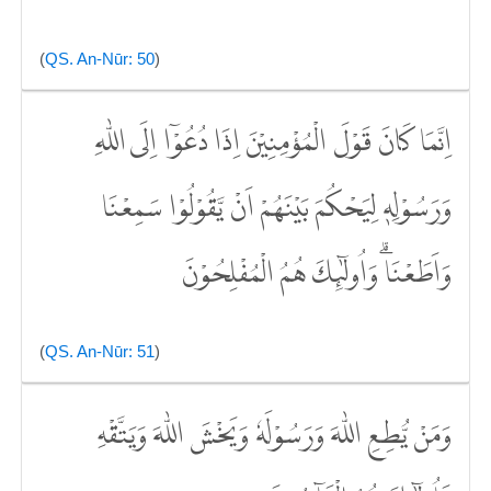
(
QS. An-Nūr: 50
)
اِنَّمَا كَانَ قَوْلَ الْمُؤْمِنِيْنَ اِذَا دُعُوْٓا اِلَى اللّٰهِ
وَرَسُوْلِهٖ لِيَحْكُمَ بَيْنَهُمْ اَنْ يَّقُوْلُوْا سَمِعْنَا
وَاَطَعْنَاۗ وَاُولٰۤىِٕكَ هُمُ الْمُفْلِحُوْنَ
(
QS. An-Nūr: 51
)
وَمَنْ يُّطِعِ اللّٰهَ وَرَسُوْلَهٗ وَيَخْشَ اللّٰهَ وَيَتَّقْهِ