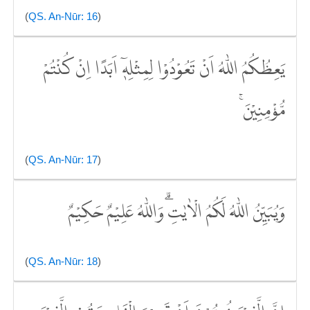
(
QS. An-Nūr: 16
)
يَعِظُكُمُ اللّٰهُ اَنْ تَعُوْدُوْا لِمِثْلِهٖٓ اَبَدًا اِنْ كُنْتُمْ
مُّؤْمِنِيْنَ ۚ
(
QS. An-Nūr: 17
)
وَيُبَيِّنُ اللّٰهُ لَكُمُ الْاٰيٰتِۗ وَاللّٰهُ عَلِيْمٌ حَكِيْمٌ
(
QS. An-Nūr: 18
)