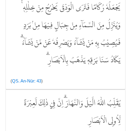
يَجْعَلُهٗ رُكَامًا فَتَرَى الْوَدْقَ يَخْرُجُ مِنْ خِلٰلِهٖۚ
وَيُنَزِّلُ مِنَ السَّمَاۤءِ مِنْ جِبَالٍ فِيْهَا مِنْۢ بَرَدٍ
فَيُصِيْبُ بِهٖ مَنْ يَّشَاۤءُ وَيَصْرِفُهٗ عَنْ مَّنْ يَّشَاۤءُۗ
يَكَادُ سَنَا بَرْقِهٖ يَذْهَبُ بِالْاَبْصَارِ ۗ
(
QS. An-Nūr: 43
)
يُقَلِّبُ اللّٰهُ الَّيْلَ وَالنَّهَارَۗ اِنَّ فِيْ ذٰلِكَ لَعِبْرَةً
لِّاُولِى الْاَبْصَارِ