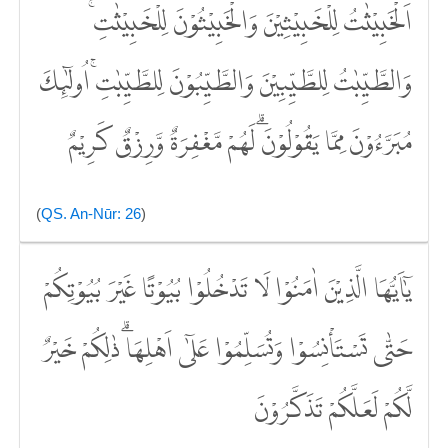
اَلْخَبِيْثٰتُ لِلْخَبِيْثِيْنَ وَالْخَبِيْثُوْنَ لِلْخَبِيْثٰتِۚ
وَالطَّيِّبٰتُ لِلطَّيِّبِيْنَ وَالطَّيِّبُوْنَ لِلطَّيِّبٰتِۚ اُولٰۤىِٕكَ
مُبَرَّءُوْنَ مِمَّا يَقُوْلُوْنَۗ لَهُمْ مَّغْفِرَةٌ وَّرِزْقٌ كَرِيْمٌ
(
QS. An-Nūr: 26
)
يٰٓاَيُّهَا الَّذِيْنَ اٰمَنُوْا لَا تَدْخُلُوْا بُيُوْتًا غَيْرَ بُيُوْتِكُمْ
حَتّٰى تَسْتَأْنِسُوْا وَتُسَلِّمُوْا عَلٰٓى اَهْلِهَاۗ ذٰلِكُمْ خَيْرٌ
لَّكُمْ لَعَلَّكُمْ تَذَكَّرُوْنَ