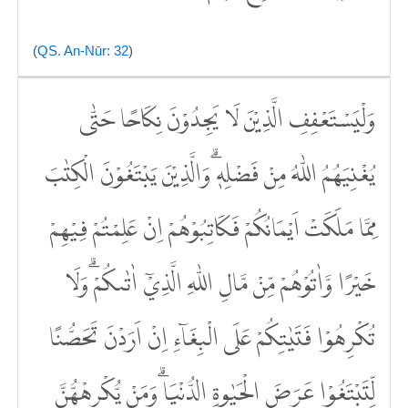
(
QS. An-Nūr: 32
)
وَلْيَسْتَعْفِفِ الَّذِيْنَ لَا يَجِدُوْنَ نِكَاحًا حَتّٰى
يُغْنِيَهُمُ اللّٰهُ مِنْ فَضْلِهٖ ۗوَالَّذِيْنَ يَبْتَغُوْنَ الْكِتٰبَ
مِمَّا مَلَكَتْ اَيْمَانُكُمْ فَكَاتِبُوْهُمْ اِنْ عَلِمْتُمْ فِيْهِمْ
خَيْرًا وَّاٰتُوْهُمْ مِّنْ مَّالِ اللّٰهِ الَّذِيْٓ اٰتٰىكُمْ ۗوَلَا
تُكْرِهُوْا فَتَيٰتِكُمْ عَلَى الْبِغَاۤءِ اِنْ اَرَدْنَ تَحَصُّنًا
لِّتَبْتَغُوْا عَرَضَ الْحَيٰوةِ الدُّنْيَا ۗوَمَنْ يُّكْرِهْهُّنَّ