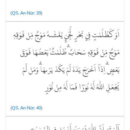
(
QS. An-Nūr: 39
)
اَوْ كَظُلُمٰتٍ فِيْ بَحْرٍ لُّجِّيٍّ يَّغْشٰىهُ مَوْجٌ مِّنْ فَوْقِهٖ
مَوْجٌ مِّنْ فَوْقِهٖ سَحَابٌۗ ظُلُمٰتٌۢ بَعْضُهَا فَوْقَ
بَعْضٍۗ اِذَآ اَخْرَجَ يَدَهٗ لَمْ يَكَدْ يَرٰىهَاۗ وَمَنْ لَّمْ
يَجْعَلِ اللّٰهُ لَهٗ نُوْرًا فَمَا لَهٗ مِنْ نُّوْرٍ
(
QS. An-Nūr: 40
)