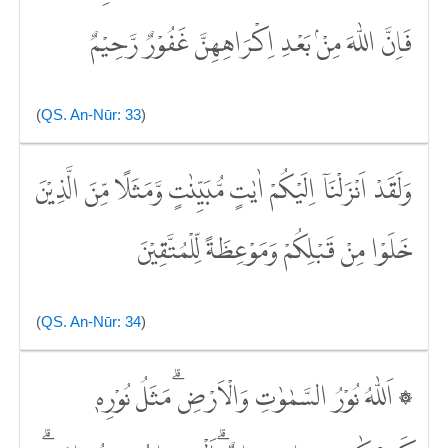
فَاِنَّ اللّٰهَ مِنْۢ بَعْدِ اِكْرَاهِهِنَّ غَفُوْرٌ رَّحِيْمٌ
(
QS. An-Nūr: 33
)
وَلَقَدْ اَنْزَلْنَآ اِلَيْكُمْ اٰيٰتٍ مُّبَيِّنٰتٍ وَّمَثَلًا مِّنَ الَّذِيْنَ
خَلَوْا مِنْ قَبْلِكُمْ وَمَوْعِظَةً لِّلْمُتَّقِيْنَ
(
QS. An-Nūr: 34
)
۞ اَللّٰهُ نُوْرُ السَّمٰوٰتِ وَالْاَرْضِۗ مَثَلُ نُوْرِهٖ