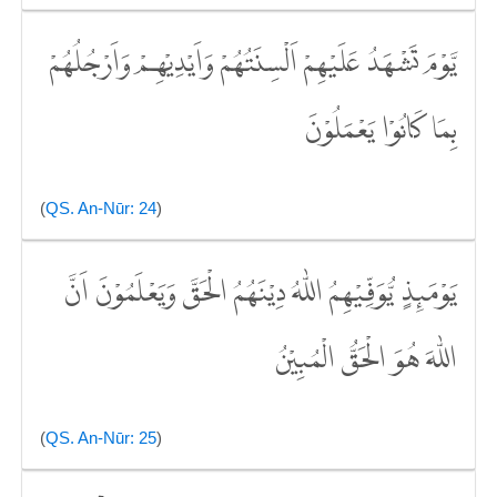
يَّوْمَ تَشْهَدُ عَلَيْهِمْ اَلْسِنَتُهُمْ وَاَيْدِيْهِمْ وَاَرْجُلُهُمْ
بِمَا كَانُوْا يَعْمَلُوْنَ
(
QS. An-Nūr: 24
)
يَوْمَىِٕذٍ يُّوَفِّيْهِمُ اللّٰهُ دِيْنَهُمُ الْحَقَّ وَيَعْلَمُوْنَ اَنَّ
اللّٰهَ هُوَ الْحَقُّ الْمُبِيْنُ
(
QS. An-Nūr: 25
)