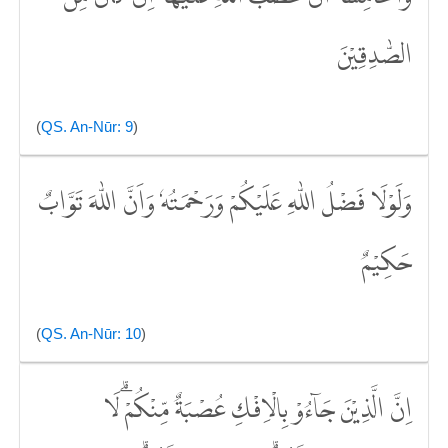
الصّٰدِقِيْنَ
(
QS. An-Nūr: 9
)
وَلَوْلَا فَضْلُ اللّٰهِ عَلَيْكُمْ وَرَحْمَتُهٗ وَاَنَّ اللّٰهَ تَوَّابٌ
حَكِيْمٌ
(
QS. An-Nūr: 10
)
اِنَّ الَّذِيْنَ جَاۤءُوْ بِالْاِفْكِ عُصْبَةٌ مِّنْكُمْۗ لَا