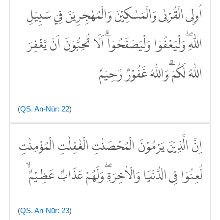
اُولِى الْقُرْبٰى وَالْمَسٰكِيْنَ وَالْمُهٰجِرِيْنَ فِيْ سَبِيْلِ
اللّٰهِ ۖوَلْيَعْفُوْا وَلْيَصْفَحُوْاۗ اَلَا تُحِبُّوْنَ اَنْ يَّغْفِرَ
اللّٰهُ لَكُمْ ۗوَاللّٰهُ غَفُوْرٌ رَّحِيْمٌ
(
QS. An-Nūr: 22
)
اِنَّ الَّذِيْنَ يَرْمُوْنَ الْمُحْصَنٰتِ الْغٰفِلٰتِ الْمُؤْمِنٰتِ
لُعِنُوْا فِى الدُّنْيَا وَالْاٰخِرَةِۖ وَلَهُمْ عَذَابٌ عَظِيْمٌ ۙ
(
QS. An-Nūr: 23
)