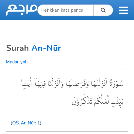
Surah
An-Nūr
Madaniyah
سُوْرَةٌ اَنْزَلْنٰهَا وَفَرَضْنٰهَا وَاَنْزَلْنَا فِيْهَآ اٰيٰتٍۢ
بَيِّنٰتٍ لَّعَلَّكُمْ تَذَكَّرُوْنَ
(
QS. An-Nūr: 1
)