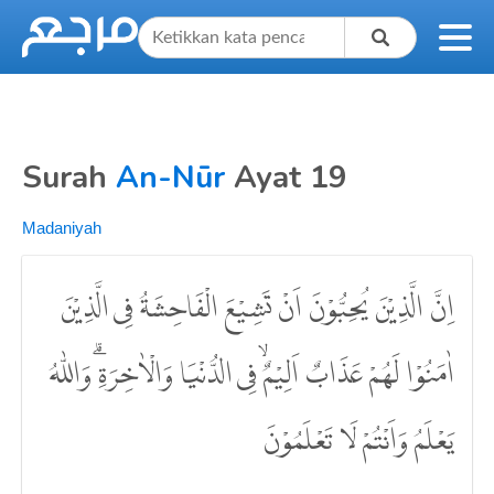
Surah
An-Nūr
Ayat 19
Madaniyah
اِنَّ الَّذِيْنَ يُحِبُّوْنَ اَنْ تَشِيْعَ الْفَاحِشَةُ فِى الَّذِيْنَ
اٰمَنُوْا لَهُمْ عَذَابٌ اَلِيْمٌۙ فِى الدُّنْيَا وَالْاٰخِرَةِۗ وَاللّٰهُ
يَعْلَمُ وَاَنْتُمْ لَا تَعْلَمُوْنَ