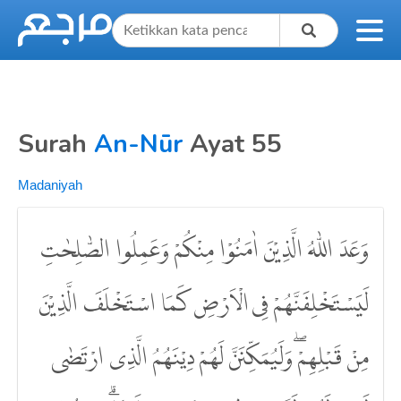
Surah
An-Nūr
Ayat 55
Madaniyah
وَعَدَ اللّٰهُ الَّذِيْنَ اٰمَنُوْا مِنْكُمْ وَعَمِلُوا الصّٰلِحٰتِ
لَيَسْتَخْلِفَنَّهُمْ فِى الْاَرْضِ كَمَا اسْتَخْلَفَ الَّذِيْنَ
مِنْ قَبْلِهِمْۖ وَلَيُمَكِّنَنَّ لَهُمْ دِيْنَهُمُ الَّذِى ارْتَضٰى