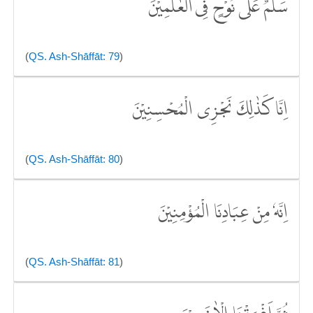
سَلٰمٌ عَلٰى نُوْحٍ فِى الْعٰلَمِيْنَ
(
QS. Ash-Shāffāt: 79
)
اِنَّا كَذٰلِكَ نَجْزِى الْمُحْسِنِيْنَ
(
QS. Ash-Shāffāt: 80
)
اِنَّهٗ مِنْ عِبَادِنَا الْمُؤْمِنِيْنَ
(
QS. Ash-Shāffāt: 81
)