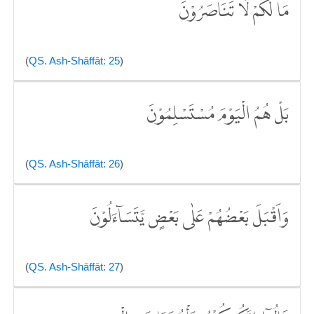
مَا لَكُمْ لَا تَنَاصَرُوْنَ
(
QS. Ash-Shāffāt: 25
)
بَلْ هُمُ الْيَوْمَ مُسْتَسْلِمُوْنَ
(
QS. Ash-Shāffāt: 26
)
وَاَقْبَلَ بَعْضُهُمْ عَلٰى بَعْضٍ يَّتَسَاۤءَلُوْنَ
(
QS. Ash-Shāffāt: 27
)