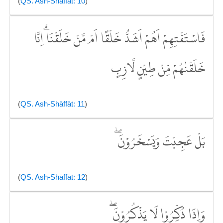
(
QS. Ash-Shāffāt: 10
)
فَاسْتَفْتِهِمْ اَهُمْ اَشَدُّ خَلْقًا اَمْ مَّنْ خَلَقْنَا ۗاِنَّا
خَلَقْنٰهُمْ مِّنْ طِيْنٍ لَّازِبٍ
(
QS. Ash-Shāffāt: 11
)
بَلْ عَجِبْتَ وَيَسْخَرُوْنَ ۖ
(
QS. Ash-Shāffāt: 12
)
وَاِذَا ذُكِّرُوْا لَا يَذْكُرُوْنَ ۖ