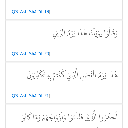
(
QS. Ash-Shāffāt: 19
)
وَقَالُوْا يٰوَيْلَنَا هٰذَا يَوْمُ الدِّيْنِ
(
QS. Ash-Shāffāt: 20
)
هٰذَا يَوْمُ الْفَصْلِ الَّذِيْ كُنْتُمْ بِهٖ تُكَذِّبُوْنَ
(
QS. Ash-Shāffāt: 21
)
اُحْشُرُوا الَّذِيْنَ ظَلَمُوْا وَاَزْوَاجَهُمْ وَمَا كَانُوْا