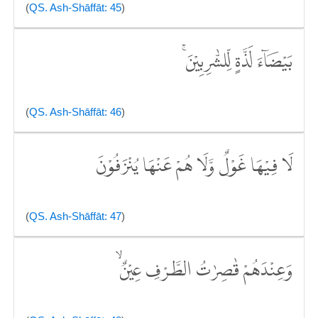
(
QS. Ash-Shāffāt: 45
)
بَيْضَاۤءَ لَذَّةٍ لِّلشّٰرِبِيْنَۚ
(
QS. Ash-Shāffāt: 46
)
لَا فِيْهَا غَوْلٌ وَّلَا هُمْ عَنْهَا يُنْزَفُوْنَ
(
QS. Ash-Shāffāt: 47
)
وَعِنْدَهُمْ قٰصِرٰتُ الطَّرْفِ عِيْنٌ ۙ