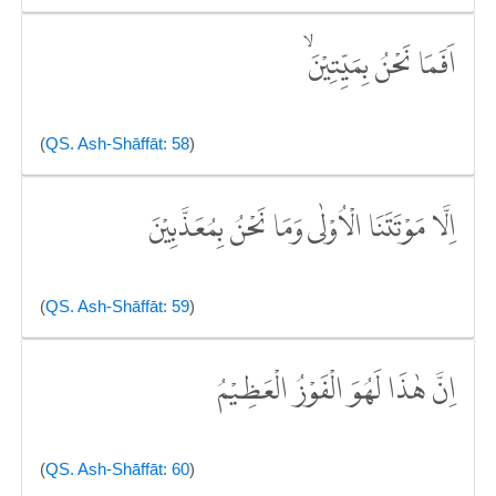
اَفَمَا نَحْنُ بِمَيِّتِيْنَۙ
(
QS. Ash-Shāffāt: 58
)
اِلَّا مَوْتَتَنَا الْاُوْلٰى وَمَا نَحْنُ بِمُعَذَّبِيْنَ
(
QS. Ash-Shāffāt: 59
)
اِنَّ هٰذَا لَهُوَ الْفَوْزُ الْعَظِيْمُ
(
QS. Ash-Shāffāt: 60
)