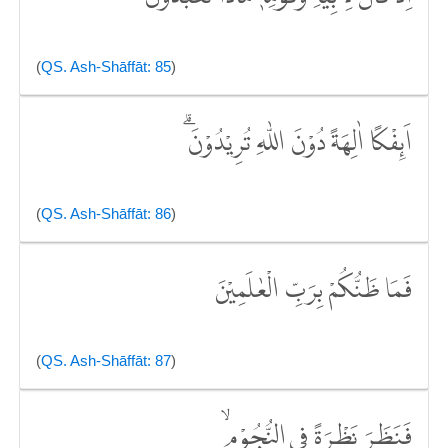
(
QS. Ash-Shāffāt: 85
)
اَىِٕفْكًا اٰلِهَةً دُوْنَ اللّٰهِ تُرِيْدُوْنَۗ
(
QS. Ash-Shāffāt: 86
)
فَمَا ظَنُّكُمْ بِرَبِّ الْعٰلَمِيْنَ
(
QS. Ash-Shāffāt: 87
)
فَنَظَرَ نَظْرَةً فِى النُّجُوْمِۙ