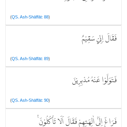
(
QS. Ash-Shāffāt: 88
)
فَقَالَ اِنِّيْ سَقِيْمٌ
(
QS. Ash-Shāffāt: 89
)
فَتَوَلَّوْا عَنْهُ مُدْبِرِيْنَ
(
QS. Ash-Shāffāt: 90
)
فَرَاغَ اِلٰٓى اٰلِهَتِهِمْ فَقَالَ اَلَا تَأْكُلُوْنَۚ