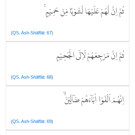
ثُمَّ اِنَّ لَهُمْ عَلَيْهَا لَشَوْبًا مِّنْ حَمِيْمٍۚ
(
QS. Ash-Shāffāt: 67
)
ثُمَّ اِنَّ مَرْجِعَهُمْ لَاِلَى الْجَحِيْمِ
(
QS. Ash-Shāffāt: 68
)
اِنَّهُمْ اَلْفَوْا اٰبَاۤءَهُمْ ضَاۤلِّيْنَۙ
(
QS. Ash-Shāffāt: 69
)