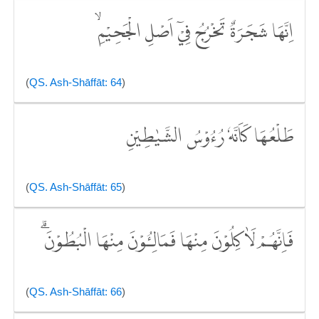
اِنَّهَا شَجَرَةٌ تَخْرُجُ فِيْٓ اَصْلِ الْجَحِيْمِۙ
(
QS. Ash-Shāffāt: 64
)
طَلْعُهَا كَاَنَّهٗ رُءُوْسُ الشَّيٰطِيْنِ
(
QS. Ash-Shāffāt: 65
)
فَاِنَّهُمْ لَاٰكِلُوْنَ مِنْهَا فَمَالِـُٔوْنَ مِنْهَا الْبُطُوْنَۗ
(
QS. Ash-Shāffāt: 66
)