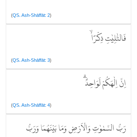
(
QS. Ash-Shāffāt: 2
)
فَالتّٰلِيٰتِ ذِكْرًاۙ
(
QS. Ash-Shāffāt: 3
)
اِنَّ اِلٰهَكُمْ لَوَاحِدٌۗ
(
QS. Ash-Shāffāt: 4
)
رَبُّ السَّمٰوٰتِ وَالْاَرْضِ وَمَا بَيْنَهُمَا وَرَبُّ