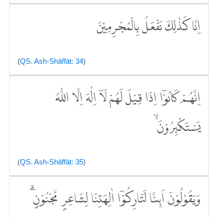
اِنَّا كَذٰلِكَ نَفْعَلُ بِالْمُجْرِمِيْنَ
(
QS. Ash-Shāffāt: 34
)
اِنَّهُمْ كَانُوْٓا اِذَا قِيْلَ لَهُمْ لَآ اِلٰهَ اِلَّا اللّٰهُ
يَسْتَكْبِرُوْنَ ۙ
(
QS. Ash-Shāffāt: 35
)
وَيَقُوْلُوْنَ اَىِٕنَّا لَتَارِكُوْٓا اٰلِهَتِنَا لِشَاعِرٍ مَّجْنُوْنٍ ۗ