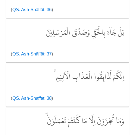
(
QS. Ash-Shāffāt: 36
)
بَلْ جَاۤءَ بِالْحَقِّ وَصَدَّقَ الْمُرْسَلِيْنَ
(
QS. Ash-Shāffāt: 37
)
اِنَّكُمْ لَذَاۤىِٕقُوا الْعَذَابِ الْاَلِيْمِ ۚ
(
QS. Ash-Shāffāt: 38
)
وَمَا تُجْزَوْنَ اِلَّا مَا كُنْتُمْ تَعْمَلُوْنَۙ