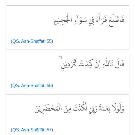
فَاطَّلَعَ فَرَاٰهُ فِيْ سَوَاۤءِ الْجَحِيْمِ
(
QS. Ash-Shāffāt: 55
)
قَالَ تَاللّٰهِ اِنْ كِدْتَّ لَتُرْدِيْنِ ۙ
(
QS. Ash-Shāffāt: 56
)
وَلَوْلَا نِعْمَةُ رَبِّيْ لَكُنْتُ مِنَ الْمُحْضَرِيْنَ
(
QS. Ash-Shāffāt: 57
)