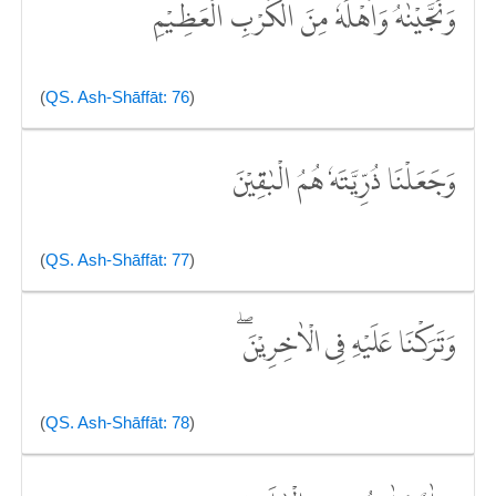
وَنَجَّيْنٰهُ وَاَهْلَهٗ مِنَ الْكَرْبِ الْعَظِيْمِۖ
(
QS. Ash-Shāffāt: 76
)
وَجَعَلْنَا ذُرِّيَّتَهٗ هُمُ الْبٰقِيْنَ
(
QS. Ash-Shāffāt: 77
)
وَتَرَكْنَا عَلَيْهِ فِى الْاٰخِرِيْنَ ۖ
(
QS. Ash-Shāffāt: 78
)