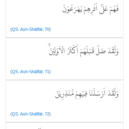
فَهُمْ عَلٰٓى اٰثٰرِهِمْ يُهْرَعُوْنَ
(
QS. Ash-Shāffāt: 70
)
وَلَقَدْ ضَلَّ قَبْلَهُمْ اَكْثَرُ الْاَوَّلِيْنَۙ
(
QS. Ash-Shāffāt: 71
)
وَلَقَدْ اَرْسَلْنَا فِيْهِمْ مُّنْذِرِيْنَ
(
QS. Ash-Shāffāt: 72
)