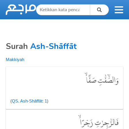
Surah
Ash-Shāffāt
Makkiyah
وَالصّٰۤفّٰتِ صَفًّاۙ
(
QS. Ash-Shāffāt: 1
)
فَالزّٰجِرٰتِ زَجْرًاۙ