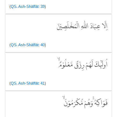
(
QS. Ash-Shāffāt: 39
)
اِلَّا عِبَادَ اللّٰهِ الْمُخْلَصِيْنَ
(
QS. Ash-Shāffāt: 40
)
اُولٰۤىِٕكَ لَهُمْ رِزْقٌ مَّعْلُوْمٌۙ
(
QS. Ash-Shāffāt: 41
)
فَوَاكِهُ ۚوَهُمْ مُّكْرَمُوْنَۙ