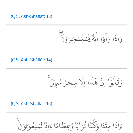
(
QS. Ash-Shāffāt: 13
)
وَاِذَا رَاَوْا اٰيَةً يَّسْتَسْخِرُوْنَۖ
(
QS. Ash-Shāffāt: 14
)
وَقَالُوْٓا اِنْ هٰذَآ اِلَّا سِحْرٌ مُّبِيْنٌ ۚ
(
QS. Ash-Shāffāt: 15
)
ءَاِذَا مِتْنَا وَكُنَّا تُرَابًا وَّعِظَامًا ءَاِنَّا لَمَبْعُوْثُوْنَۙ