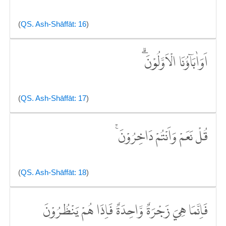
(
QS. Ash-Shāffāt: 16
)
اَوَاٰبَاۤؤُنَا الْاَوَّلُوْنَۗ
(
QS. Ash-Shāffāt: 17
)
قُلْ نَعَمْ وَاَنْتُمْ دَاخِرُوْنَۚ
(
QS. Ash-Shāffāt: 18
)
فَاِنَّمَا هِيَ زَجْرَةٌ وَّاحِدَةٌ فَاِذَا هُمْ يَنْظُرُوْنَ