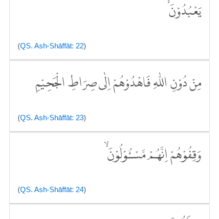
يَعْبُدُوْنَ ۙ
(
QS. Ash-Shāffāt: 22
)
مِنْ دُوْنِ اللّٰهِ فَاهْدُوْهُمْ اِلٰى صِرَاطِ الْجَحِيْمِ
(
QS. Ash-Shāffāt: 23
)
وَقِفُوْهُمْ اِنَّهُمْ مَّسْـُٔوْلُوْنَ ۙ
(
QS. Ash-Shāffāt: 24
)