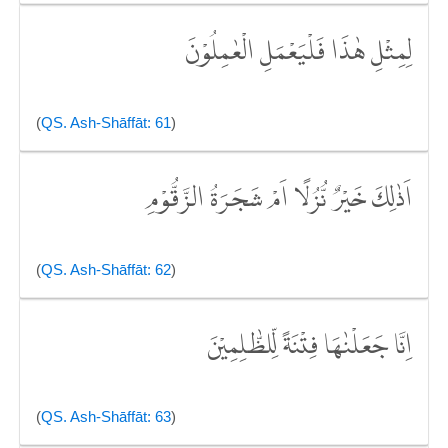
لِمِثْلِ هٰذَا فَلْيَعْمَلِ الْعٰمِلُوْنَ
(
QS. Ash-Shāffāt: 61
)
اَذٰلِكَ خَيْرٌ نُّزُلًا اَمْ شَجَرَةُ الزَّقُّوْمِ
(
QS. Ash-Shāffāt: 62
)
اِنَّا جَعَلْنٰهَا فِتْنَةً لِّلظّٰلِمِيْنَ
(
QS. Ash-Shāffāt: 63
)