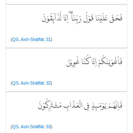
فَحَقَّ عَلَيْنَا قَوْلُ رَبِّنَآ ۖاِنَّا لَذَاۤىِٕقُوْنَ
(
QS. Ash-Shāffāt: 31
)
فَاَغْوَيْنٰكُمْ اِنَّا كُنَّا غٰوِيْنَ
(
QS. Ash-Shāffāt: 32
)
فَاِنَّهُمْ يَوْمَىِٕذٍ فِى الْعَذَابِ مُشْتَرِكُوْنَ
(
QS. Ash-Shāffāt: 33
)