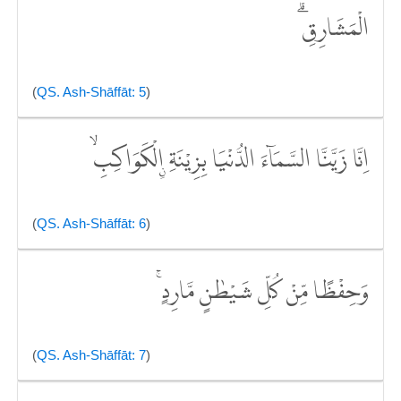
الْمَشَارِقِۗ
(
QS. Ash-Shāffāt: 5
)
اِنَّا زَيَّنَّا السَّمَاۤءَ الدُّنْيَا بِزِيْنَةِ ِۨالْكَوَاكِبِۙ
(
QS. Ash-Shāffāt: 6
)
وَحِفْظًا مِّنْ كُلِّ شَيْطٰنٍ مَّارِدٍۚ
(
QS. Ash-Shāffāt: 7
)