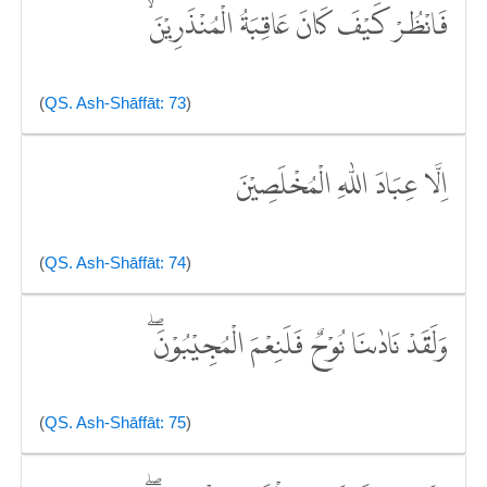
فَانْظُرْ كَيْفَ كَانَ عَاقِبَةُ الْمُنْذَرِيْنَۙ
(
QS. Ash-Shāffāt: 73
)
اِلَّا عِبَادَ اللّٰهِ الْمُخْلَصِيْنَ
(
QS. Ash-Shāffāt: 74
)
وَلَقَدْ نَادٰىنَا نُوْحٌ فَلَنِعْمَ الْمُجِيْبُوْنَۖ
(
QS. Ash-Shāffāt: 75
)