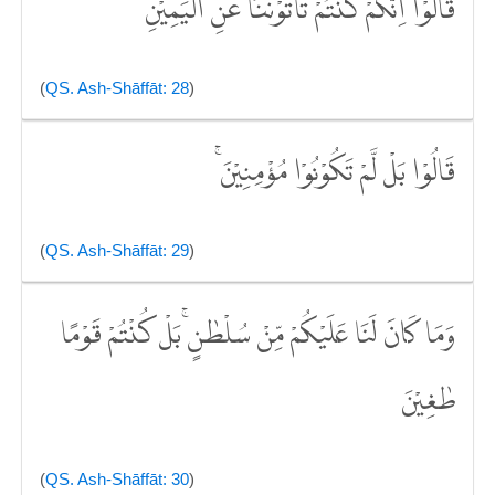
قَالُوْٓا اِنَّكُمْ كُنْتُمْ تَأْتُوْنَنَا عَنِ الْيَمِيْنِ
(
QS. Ash-Shāffāt: 28
)
قَالُوْا بَلْ لَّمْ تَكُوْنُوْا مُؤْمِنِيْنَۚ
(
QS. Ash-Shāffāt: 29
)
وَمَا كَانَ لَنَا عَلَيْكُمْ مِّنْ سُلْطٰنٍۚ بَلْ كُنْتُمْ قَوْمًا
طٰغِيْنَ
(
QS. Ash-Shāffāt: 30
)