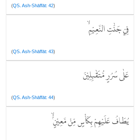
(
QS. Ash-Shāffāt: 42
)
فِيْ جَنّٰتِ النَّعِيْمِۙ
(
QS. Ash-Shāffāt: 43
)
عَلٰى سُرُرٍ مُّتَقٰبِلِيْنَ
(
QS. Ash-Shāffāt: 44
)
يُطَافُ عَلَيْهِمْ بِكَأْسٍ مِّنْ مَّعِيْنٍۢ ۙ