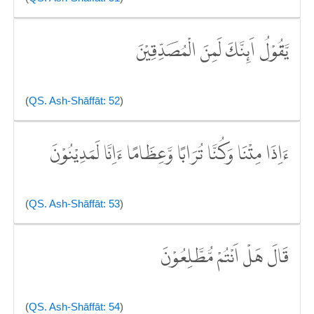
يَّقُوْلُ اَىِٕنَّكَ لَمِنَ الْمُصَدِّقِيْنَ
(
QS. Ash-Shāffāt: 52
)
ءَاِذَا مِتْنَا وَكُنَّا تُرَابًا وَّعِظَامًا ءَاِنَّا لَمَدِيْنُوْنَ
(
QS. Ash-Shāffāt: 53
)
قَالَ هَلْ اَنْتُمْ مُّطَّلِعُوْنَ
(
QS. Ash-Shāffāt: 54
)