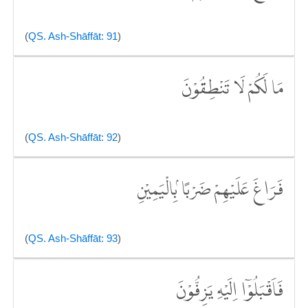
(
QS. Ash-Shāffāt: 91
)
مَا لَكُمْ لَا تَنْطِقُوْنَ
(
QS. Ash-Shāffāt: 92
)
فَرَاغَ عَلَيْهِمْ ضَرْبًا ۢبِالْيَمِيْنِ
(
QS. Ash-Shāffāt: 93
)
فَاَقْبَلُوْٓا اِلَيْهِ يَزِفُّوْنَ