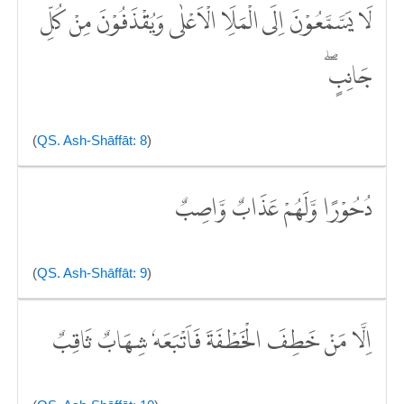
لَا يَسَّمَّعُوْنَ اِلَى الْمَلَاِ الْاَعْلٰى وَيُقْذَفُوْنَ مِنْ كُلِّ
جَانِبٍۖ
(
QS. Ash-Shāffāt: 8
)
دُحُوْرًا وَّلَهُمْ عَذَابٌ وَّاصِبٌ
(
QS. Ash-Shāffāt: 9
)
اِلَّا مَنْ خَطِفَ الْخَطْفَةَ فَاَتْبَعَهٗ شِهَابٌ ثَاقِبٌ