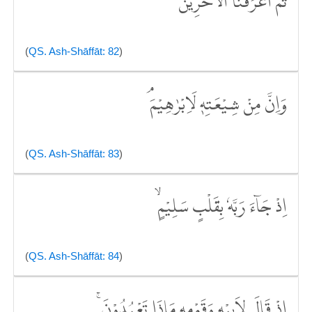
ثُمَّ اَغْرَقْنَا الْاٰخَرِيْنَ
(
QS. Ash-Shāffāt: 82
)
وَاِنَّ مِنْ شِيْعَتِهٖ لَاِبْرٰهِيْمَ ۘ
(
QS. Ash-Shāffāt: 83
)
اِذْ جَاۤءَ رَبَّهٗ بِقَلْبٍ سَلِيْمٍۙ
(
QS. Ash-Shāffāt: 84
)
اِذْ قَالَ لِاَبِيْهِ وَقَوْمِهٖ مَاذَا تَعْبُدُوْنَ ۚ