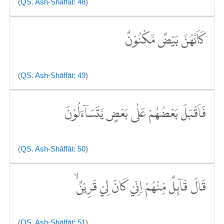
(
QS. Ash-Shāffāt: 48
)
كَاَنَّهُنَّ بَيْضٌ مَّكْنُوْنٌ
(
QS. Ash-Shāffāt: 49
)
فَاَقْبَلَ بَعْضُهُمْ عَلٰى بَعْضٍ يَّتَسَاۤءَلُوْنَ
(
QS. Ash-Shāffāt: 50
)
قَالَ قَاۤىِٕلٌ مِّنْهُمْ اِنِّيْ كَانَ لِيْ قَرِيْنٌۙ
(
QS. Ash-Shāffāt: 51
)