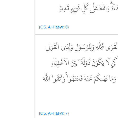
َاۤءُۗ وَاللّٰهُ عَلٰى كُلِّ شَيْءٍ قَدِيْرٌ
(
QS. Al-Hasyr: 6
)
الْقُرٰى فَلِلّٰهِ وَلِلرَّسُوْلِ وَلِذِى الْقُرْبٰى
يْ لَا يَكُوْنَ دُوْلَةً ۢ بَيْنَ الْاَغْنِيَاۤءِ
َمَا نَهٰىكُمْ عَنْهُ فَانْتَهُوْاۚ وَاتَّقُوا اللّٰهَ
(
QS. Al-Hasyr: 7
)