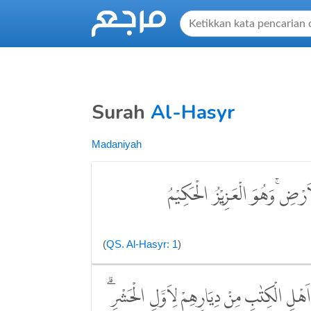
Surah
Al-Hasyr
Madaniyah
َرْضِۚ وَهُوَ الْعَزِيْزُ الْحَكِيْمُ
(
QS. Al-Hasyr: 1
)
َهْلِ الْكِتٰبِ مِنْ دِيَارِهِمْ لِاَوَّلِ الْحَشْرِۗ