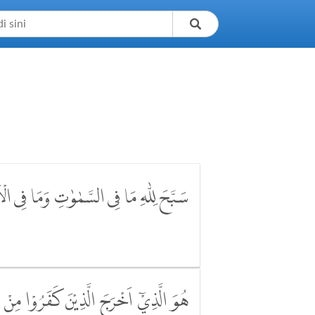
سَبَّحَ لِلّٰهِ مَا فِى السَّمٰوٰتِ وَمَا فِى الْا
هُوَ الَّذِيْٓ اَخْرَجَ الَّذِيْنَ كَفَرُوْا مِنْ ا