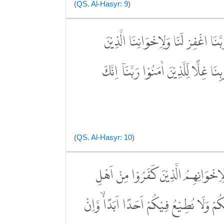
(
QS. Al-Hasyr: 9
)
بَّنَا اغْفِرْ لَنَا وَلِاِخْوَانِنَا الَّذِيْنَ
َا غِلًّا لِّلَّذِيْنَ اٰمَنُوْا رَبَّنَآ اِنَّكَ
(
QS. Al-Hasyr: 10
)
َ لِاِخْوَانِهِمُ الَّذِيْنَ كَفَرُوْا مِنْ اَهْلِ
ُمْ وَلَا نُطِيْعُ فِيْكُمْ اَحَدًا اَبَدًاۙ وَّاِنْ