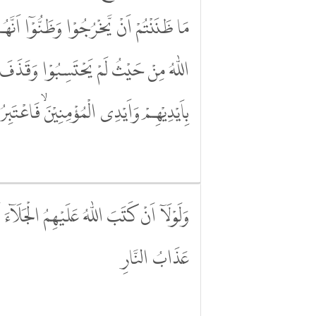
مَا ظَنَنْتُمْ اَنْ يَّخْرُجُوْا وَظَنُّوْٓا اَنَّهُ
اللّٰهُ مِنْ حَيْثُ لَمْ يَحْتَسِبُوْا وَقَذَفَ ف
بِاَيْدِيْهِمْ وَاَيْدِى الْمُؤْمِنِيْنَۙ فَاعْتَبِرُ
وَلَوْلَآ اَنْ كَتَبَ اللّٰهُ عَلَيْهِمُ الْجَلَاۤءَ 
عَذَابُ النَّارِ