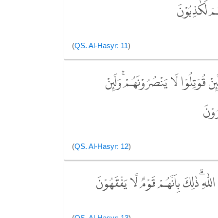
هُمْ لَكٰذِبُوْنَ
(
QS. Al-Hasyr: 11
)
نْ قُوْتِلُوْا لَا يَنْصُرُوْنَهُمْۚ وَلَىِٕنْ
رُوْنَ
(
QS. Al-Hasyr: 12
)
لّٰهِ ۗذٰلِكَ بِاَنَّهُمْ قَوْمٌ لَّا يَفْقَهُوْنَ
(
QS. Al-Hasyr: 13
)