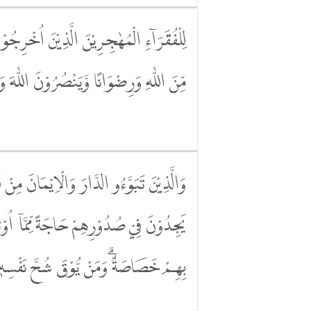
لِلْفُقَرَاۤءِ الْمُهٰجِرِيْنَ الَّذِيْنَ اُخْرِجُو
مِّنَ اللّٰهِ وَرِضْوَانًا وَّيَنْصُرُوْنَ اللّٰهَ و
وَالَّذِيْنَ تَبَوَّءُو الدَّارَ وَالْاِيْمَانَ مِنْ 
يَجِدُوْنَ فِيْ صُدُوْرِهِمْ حَاجَةً مِّمَّآ اُوْتُ
بِهِمْ خَصَاصَةٌ ۗوَمَنْ يُّوْقَ شُحَّ نَفْسِهٖ ف