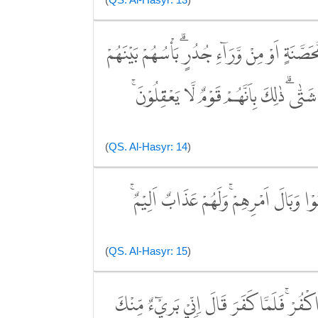
َصَّنَةٍ اَوْ مِنْ وَّرَاۤءِ جُدُرٍۗ بَأْسُهُمْ بَيْنَهُمْ
ّٰىۗ ذٰلِكَ بِاَنَّهُمْ قَوْمٌ لَّا يَعْقِلُوْنَۚ
(
QS. Al-Hasyr: 14
)
ْا وَبَالَ اَمْرِهِمْۚ وَلَهُمْ عَذَابٌ اَلِيْمٌۚ
(
QS. Al-Hasyr: 15
)
ُرْۚ فَلَمَّا كَفَرَ قَالَ اِنِّيْ بَرِيْۤءٌ مِّنْكَ