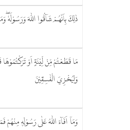
ذٰلِكَ بِاَنَّهُمْ شَاۤقُّوا اللّٰهَ وَرَسُوْلَهٗ ۖوَم
مَا قَطَعْتُمْ مِّنْ لِّيْنَةٍ اَوْ تَرَكْتُمُوْهَا قَا
وَلِيُخْزِيَ الْفٰسِقِيْنَ
وَمَآ اَفَاۤءَ اللّٰهُ عَلٰى رَسُوْلِهٖ مِنْهُمْ فَ