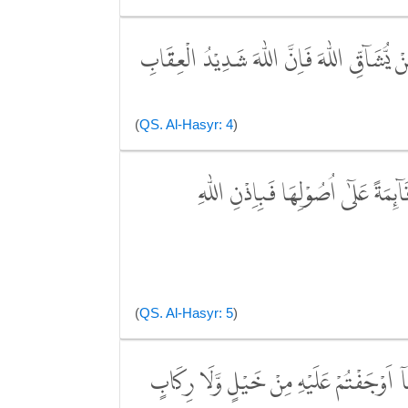
َنْ يُّشَاۤقِّ اللّٰهَ فَاِنَّ اللّٰهَ شَدِيْدُ الْعِقَابِ
(
QS. Al-Hasyr: 4
)
ۤىِٕمَةً عَلٰٓى اُصُوْلِهَا فَبِاِذْنِ اللّٰهِ
(
QS. Al-Hasyr: 5
)
مَآ اَوْجَفْتُمْ عَلَيْهِ مِنْ خَيْلٍ وَّلَا رِكَابٍ