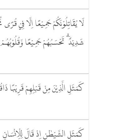
لَا يُقَاتِلُوْنَكُمْ جَمِيْعًا اِلَّا فِيْ قُرًى مُّح
شَدِيْدٌ ۗ تَحْسَبُهُمْ جَمِيْعًا وَّقُلُوْبُهُمْ شَت
كَمَثَلِ الَّذِيْنَ مِنْ قَبْلِهِمْ قَرِيْبًا ذَاقُو
كَمَثَلِ الشَّيْطٰنِ اِذْ قَالَ لِلْاِنْسَانِ اكْف