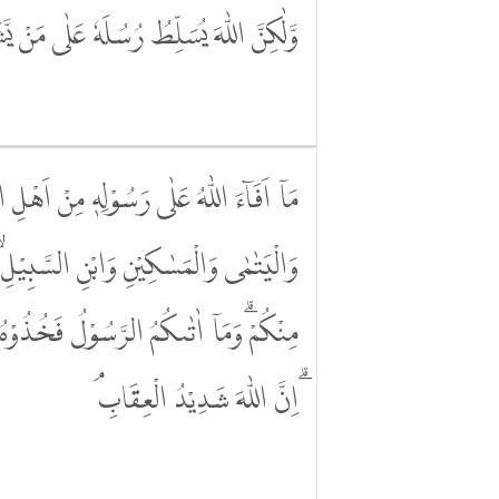
وَّلٰكِنَّ اللّٰهَ يُسَلِّطُ رُسُلَهٗ عَلٰى مَنْ يَّش
مَآ اَفَاۤءَ اللّٰهُ عَلٰى رَسُوْلِهٖ مِنْ اَهْلِ 
وَالْيَتٰمٰى وَالْمَسٰكِيْنِ وَابْنِ السَّبِيْلِۙ كَ
مِنْكُمْۗ وَمَآ اٰتٰىكُمُ الرَّسُوْلُ فَخُذُوْهُ و
ۗاِنَّ اللّٰهَ شَدِيْدُ الْعِقَابِۘ