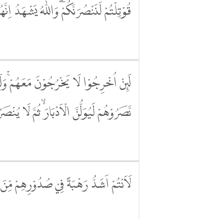
قُوْتِلْتُمْ لَنَنْصُرَنَّكُمْۗ وَاللّٰهُ يَشْهَدُ اِنَّ
لَىِٕنْ اُخْرِجُوْا لَا يَخْرُجُوْنَ مَعَهُمْۚ وَلَىِٕ
نَّصَرُوْهُمْ لَيُوَلُّنَّ الْاَدْبَارَۙ ثُمَّ لَا يُنْصَ
لَاَنْتُمْ اَشَدُّ رَهْبَةً فِيْ صُدُوْرِهِمْ مِّنَ ال