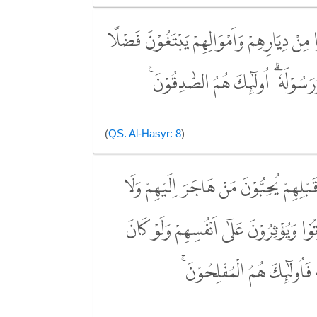
ْا مِنْ دِيَارِهِمْ وَاَمْوَالِهِمْ يَبْتَغُوْنَ فَضْلًا
َرَسُوْلَهٗ ۗ اُولٰۤىِٕكَ هُمُ الصّٰدِقُوْنَۚ
(
QS. Al-Hasyr: 8
)
قَبْلِهِمْ يُحِبُّوْنَ مَنْ هَاجَرَ اِلَيْهِمْ وَلَا
وْا وَيُؤْثِرُوْنَ عَلٰٓى اَنْفُسِهِمْ وَلَوْ كَانَ
َاُولٰۤىِٕكَ هُمُ الْمُفْلِحُوْنَۚ