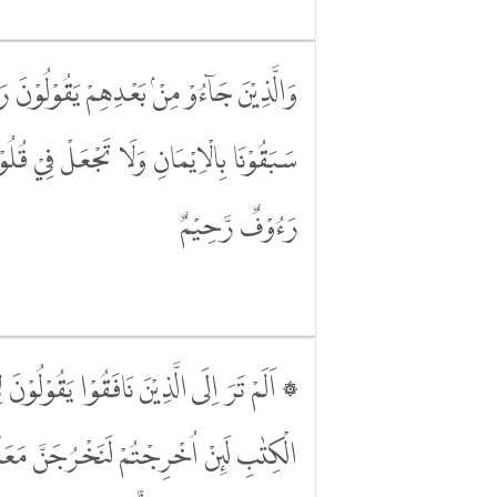
وَالَّذِيْنَ جَاۤءُوْ مِنْۢ بَعْدِهِمْ يَقُوْلُوْنَ رَ
سَبَقُوْنَا بِالْاِيْمَانِ وَلَا تَجْعَلْ فِيْ قُلُوْبِن
رَءُوْفٌ رَّحِيْمٌ
۞ اَلَمْ تَرَ اِلَى الَّذِيْنَ نَافَقُوْا يَقُوْلُوْن
الْكِتٰبِ لَىِٕنْ اُخْرِجْتُمْ لَنَخْرُجَنَّ مَعَك