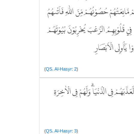
مْ مَّانِعَتُهُمْ حُصُوْنُهُمْ مِّنَ اللّٰهِ فَاَتٰىهُمُ
ِيْ قُلُوْبِهِمُ الرُّعْبَ يُخْرِبُوْنَ بُيُوْتَهُمْ
وْا يٰٓاُولِى الْاَبْصَارِ
(
QS. Al-Hasyr: 2
)
لَعَذَّبَهُمْ فِى الدُّنْيَاۗ وَلَهُمْ فِى الْاٰخِرَةِ
(
QS. Al-Hasyr: 3
)