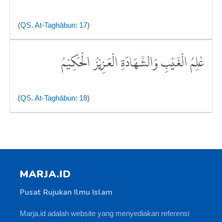
(
QS. At-Taghābun: 17
)
عٰلِمُ الْغَيْبِ وَالشَّهَادَةِ الْعَزِيْزُ الْحَكِيْمُ
(
QS. At-Taghābun: 18
)
MARJA.ID
Pusat Rujukan Ilmu Islam
Marja.id adalah website yang menyediakan referensi