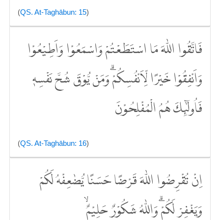
(
QS. At-Taghābun: 15
)
فَاتَّقُوا اللّٰهَ مَا اسْتَطَعْتُمْ وَاسْمَعُوْا وَاَطِيْعُوْا
وَاَنْفِقُوْا خَيْرًا لِّاَنْفُسِكُمْۗ وَمَنْ يُّوْقَ شُحَّ نَفْسِهٖ
فَاُولٰۤىِٕكَ هُمُ الْمُفْلِحُوْنَ
(
QS. At-Taghābun: 16
)
اِنْ تُقْرِضُوا اللّٰهَ قَرْضًا حَسَنًا يُّضٰعِفْهُ لَكُمْ
وَيَغْفِرْ لَكُمْۗ وَاللّٰهُ شَكُوْرٌ حَلِيْمٌۙ