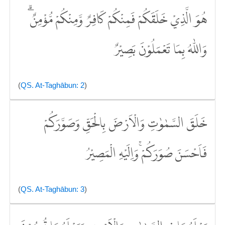
هُوَ الَّذِيْ خَلَقَكُمْ فَمِنْكُمْ كَافِرٌ وَّمِنْكُمْ مُّؤْمِنٌۗ
وَاللّٰهُ بِمَا تَعْمَلُوْنَ بَصِيْرٌ
(
QS. At-Taghābun: 2
)
خَلَقَ السَّمٰوٰتِ وَالْاَرْضَ بِالْحَقِّ وَصَوَّرَكُمْ
فَاَحْسَنَ صُوَرَكُمْۚ وَاِلَيْهِ الْمَصِيْرُ
(
QS. At-Taghābun: 3
)