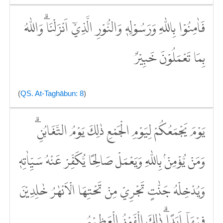
فَاٰمِنُوْا بِاللّٰهِ وَرَسُوْلِهٖ وَالنُّوْرِ الَّذِيْٓ اَنْزَلْنَاۗ وَاللّٰهُ
بِمَا تَعْمَلُوْنَ خَبِيْرٌ
(
QS. At-Taghābun: 8
)
يَوْمَ يَجْمَعُكُمْ لِيَوْمِ الْجَمْعِ ذٰلِكَ يَوْمُ التَّغَابُنِۗ
وَمَنْ يُّؤْمِنْۢ بِاللّٰهِ وَيَعْمَلْ صَالِحًا يُّكَفِّرْ عَنْهُ سَيِّاٰتِهٖ
وَيُدْخِلْهُ جَنّٰتٍ تَجْرِيْ مِنْ تَحْتِهَا الْاَنْهٰرُ خٰلِدِيْنَ
فِيْهَآ اَبَدًاۗ ذٰلِكَ الْفَوْزُ الْعَظِيْمُ