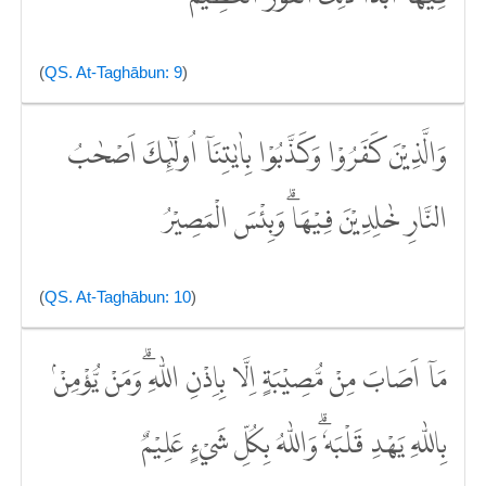
(
QS. At-Taghābun: 9
)
وَالَّذِيْنَ كَفَرُوْا وَكَذَّبُوْا بِاٰيٰتِنَآ اُولٰۤىِٕكَ اَصْحٰبُ
النَّارِ خٰلِدِيْنَ فِيْهَاۗ وَبِئْسَ الْمَصِيْرُ
(
QS. At-Taghābun: 10
)
مَآ اَصَابَ مِنْ مُّصِيْبَةٍ اِلَّا بِاِذْنِ اللّٰهِ ۗوَمَنْ يُّؤْمِنْۢ
بِاللّٰهِ يَهْدِ قَلْبَهٗ ۗوَاللّٰهُ بِكُلِّ شَيْءٍ عَلِيْمٌ