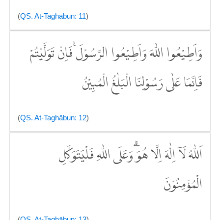
(
QS. At-Taghābun: 11
)
وَاَطِيْعُوا اللّٰهَ وَاَطِيْعُوا الرَّسُوْلَۚ فَاِنْ تَوَلَّيْتُمْ
فَاِنَّمَا عَلٰى رَسُوْلِنَا الْبَلٰغُ الْمُبِيْنُ
(
QS. At-Taghābun: 12
)
اَللّٰهُ لَآ اِلٰهَ اِلَّا هُوَۗ وَعَلَى اللّٰهِ فَلْيَتَوَكَّلِ
الْمُؤْمِنُوْنَ
(
QS. At-Taghābun: 13
)