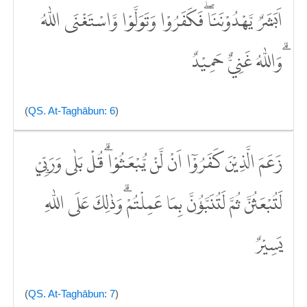
اَبَشَرٌ يَّهْدُوْنَنَاۖ فَكَفَرُوْا وَتَوَلَّوْا وَّاسْتَغْنَى اللّٰهُ
ۗوَاللّٰهُ غَنِيٌّ حَمِيْدٌ
(
QS. At-Taghābun: 6
)
زَعَمَ الَّذِيْنَ كَفَرُوْٓا اَنْ لَّنْ يُّبْعَثُوْاۗ قُلْ بَلٰى وَرَبِّيْ
لَتُبْعَثُنَّ ثُمَّ لَتُنَبَّؤُنَّ بِمَا عَمِلْتُمْۗ وَذٰلِكَ عَلَى اللّٰهِ
يَسِيْرٌ
(
QS. At-Taghābun: 7
)