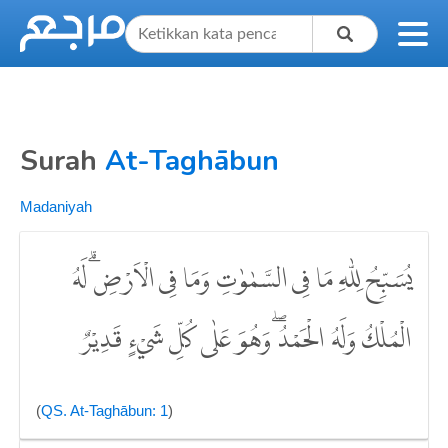
Surah
At-Taghābun
Madaniyah
يُسَبِّحُ لِلّٰهِ مَا فِى السَّمٰوٰتِ وَمَا فِى الْاَرْضِۗ لَهُ
الْمُلْكُ وَلَهُ الْحَمْدُۖ وَهُوَ عَلٰى كُلِّ شَيْءٍ قَدِيْرٌ
(
QS. At-Taghābun: 1
)