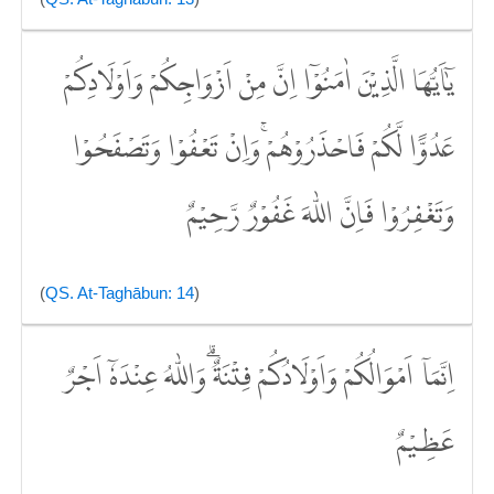
يٰٓاَيُّهَا الَّذِيْنَ اٰمَنُوْٓا اِنَّ مِنْ اَزْوَاجِكُمْ وَاَوْلَادِكُمْ
عَدُوًّا لَّكُمْ فَاحْذَرُوْهُمْۚ وَاِنْ تَعْفُوْا وَتَصْفَحُوْا
وَتَغْفِرُوْا فَاِنَّ اللّٰهَ غَفُوْرٌ رَّحِيْمٌ
(
QS. At-Taghābun: 14
)
اِنَّمَآ اَمْوَالُكُمْ وَاَوْلَادُكُمْ فِتْنَةٌ ۗوَاللّٰهُ عِنْدَهٗٓ اَجْرٌ
عَظِيْمٌ