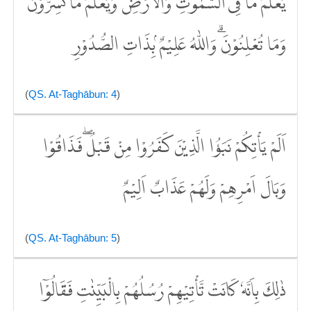
يَعْلَمُ مَا فِى السَّمٰوٰتِ وَالْاَرْضِ وَيَعْلَمُ مَا تُسِرُّوْنَ
وَمَا تُعْلِنُوْنَۗ وَاللّٰهُ عَلِيْمٌ ۢبِذَاتِ الصُّدُوْرِ
(
QS. At-Taghābun: 4
)
اَلَمْ يَأْتِكُمْ نَبَؤُا الَّذِيْنَ كَفَرُوْا مِنْ قَبْلُ ۖفَذَاقُوْا
وَبَالَ اَمْرِهِمْ وَلَهُمْ عَذَابٌ اَلِيْمٌ
(
QS. At-Taghābun: 5
)
ذٰلِكَ بِاَنَّهٗ كَانَتْ تَّأْتِيْهِمْ رُسُلُهُمْ بِالْبَيِّنٰتِ فَقَالُوْٓا