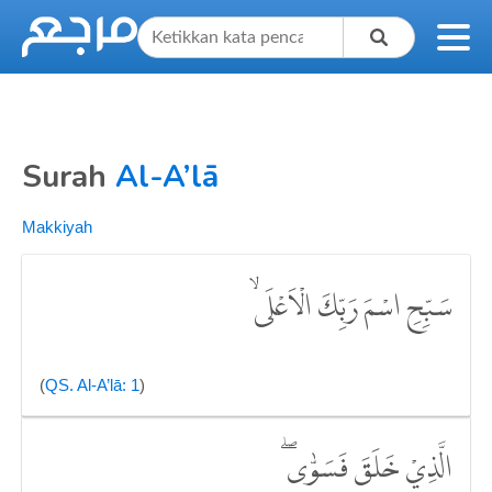
Surah
Al-A’lā
Makkiyah
سَبِّحِ اسْمَ رَبِّكَ الْاَعْلَىۙ
(
QS. Al-A’lā: 1
)
الَّذِيْ خَلَقَ فَسَوّٰىۖ