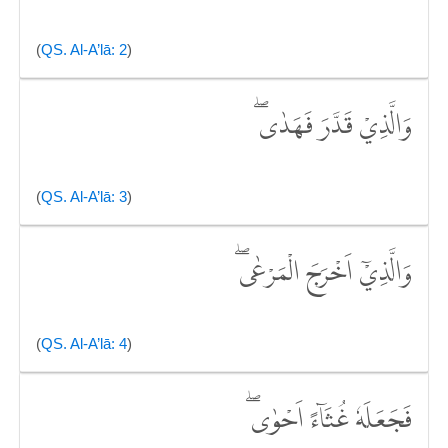
(
QS. Al-A’lā: 2
)
وَالَّذِيْ قَدَّرَ فَهَدٰىۖ
(
QS. Al-A’lā: 3
)
وَالَّذِيْٓ اَخْرَجَ الْمَرْعٰىۖ
(
QS. Al-A’lā: 4
)
فَجَعَلَهٗ غُثَاۤءً اَحْوٰىۖ