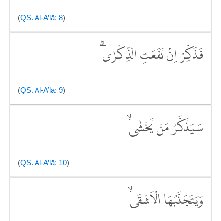
(
QS. Al-A’lā: 8
)
فَذَكِّرْ اِنْ نَّفَعَتِ الذِّكْرٰىۗ
(
QS. Al-A’lā: 9
)
سَيَذَّكَّرُ مَنْ يَّخْشٰىۙ
(
QS. Al-A’lā: 10
)
وَيَتَجَنَّبُهَا الْاَشْقَىۙ