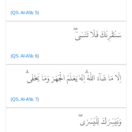
(
QS. Al-A’lā: 5
)
سَنُقْرِئُكَ فَلَا تَنْسٰىٓ ۖ
(
QS. Al-A’lā: 6
)
اِلَّا مَا شَاۤءَ اللّٰهُ ۗاِنَّهٗ يَعْلَمُ الْجَهْرَ وَمَا يَخْفٰىۗ
(
QS. Al-A’lā: 7
)
وَنُيَسِّرُكَ لِلْيُسْرٰىۖ