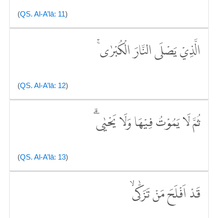
(
QS. Al-A’lā: 11
)
الَّذِيْ يَصْلَى النَّارَ الْكُبْرٰىۚ
(
QS. Al-A’lā: 12
)
ثُمَّ لَا يَمُوْتُ فِيْهَا وَلَا يَحْيٰىۗ
(
QS. Al-A’lā: 13
)
قَدْ اَفْلَحَ مَنْ تَزَكّٰىۙ