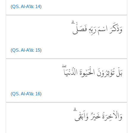
(
QS. Al-A’lā: 14
)
وَذَكَرَ اسْمَ رَبِّهٖ فَصَلّٰىۗ
(
QS. Al-A’lā: 15
)
بَلْ تُؤْثِرُوْنَ الْحَيٰوةَ الدُّنْيَاۖ
(
QS. Al-A’lā: 16
)
وَالْاٰخِرَةُ خَيْرٌ وَّاَبْقٰىۗ