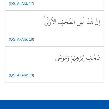
(
QS. Al-A’lā: 17
)
اِنَّ هٰذَا لَفِى الصُّحُفِ الْاُوْلٰىۙ
(
QS. Al-A’lā: 18
)
صُحُفِ اِبْرٰهِيْمَ وَمُوْسٰى
(
QS. Al-A’lā: 19
)