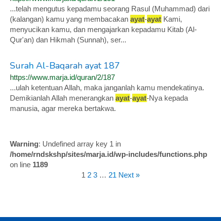
...telah mengutus kepadamu seorang Rasul (Muhammad) dari
(kalangan) kamu yang membacakan
ayat
-
ayat
Kami,
menyucikan kamu, dan mengajarkan kepadamu Kitab (Al-
Qur'an) dan Hikmah (Sunnah), ser...
Surah Al-Baqarah ayat 187
https://www.marja.id/quran/2/187
...ulah ketentuan Allah, maka janganlah kamu mendekatinya.
Demikianlah Allah menerangkan
ayat
-
ayat
-Nya kepada
manusia, agar mereka bertakwa.
Warning
: Undefined array key 1 in
/home/rndskshp/sites/marja.id/wp-includes/functions.php
on line
1189
1
2
3
…
21
Next »