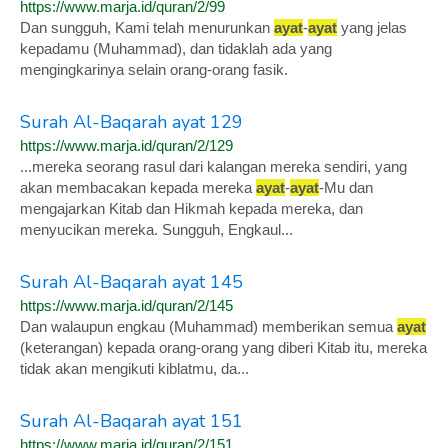
https://www.marja.id/quran/2/99
Dan sungguh, Kami telah menurunkan
ayat
-
ayat
yang jelas
kepadamu (Muhammad), dan tidaklah ada yang
mengingkarinya selain orang-orang fasik.
Surah Al-Baqarah ayat 129
https://www.marja.id/quran/2/129
...mereka seorang rasul dari kalangan mereka sendiri, yang
akan membacakan kepada mereka
ayat
-
ayat
-Mu dan
mengajarkan Kitab dan Hikmah kepada mereka, dan
menyucikan mereka. Sungguh, Engkaul...
Surah Al-Baqarah ayat 145
https://www.marja.id/quran/2/145
Dan walaupun engkau (Muhammad) memberikan semua
ayat
(keterangan) kepada orang-orang yang diberi Kitab itu, mereka
tidak akan mengikuti kiblatmu, da...
Surah Al-Baqarah ayat 151
https://www.marja.id/quran/2/151