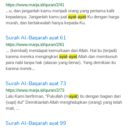
https://www.marja.id/quran/2/41
...u, dan janganlah kamu menjadi orang yang pertama kafir
kepadanya. Janganlah kamu jual
ayat
-
ayat
-Ku dengan harga
murah, dan bertakwalah hanya kepada-Ku.
Surah Al-Baqarah ayat 61
https://www.marja.id/quran/2/61
... (kembali) mendapat kemurkaan dari Allah. Hal itu (terjadi)
karena mereka mengingkari
ayat
-
ayat
Allah dan membunuh
para nabi tanpa hak (alasan yang benar). Yang demikian itu
karena merek...
Surah Al-Baqarah ayat 73
https://www.marja.id/quran/2/73
Lalu Kami berfirman, “Pukullah (m
ayat
) itu dengan bagian dari
(sapi) itu!” Demikianlah Allah menghidupkan (orang) yang telah
mati, ...
Surah Al-Baqarah ayat 99